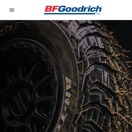
Go to page content
Go to page navigation