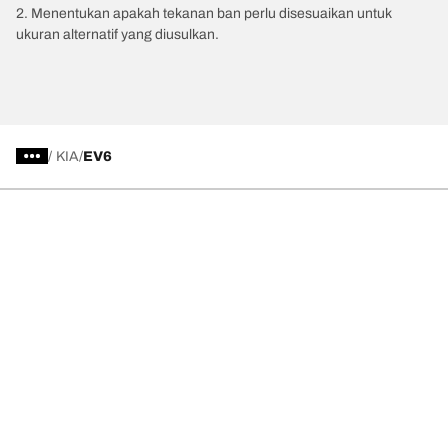
2. Menentukan apakah tekanan ban perlu disesuaikan untuk
ukuran alternatif yang diusulkan.
/
KIA
EV6
Kategori Ban
Produk populer
Kami adalah BFGoodrich