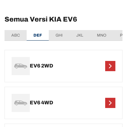
Semua Versi KIA EV6
ABC
DEF
GHI
JKL
MNO
PQ
EV6 2WD
EV6 4WD