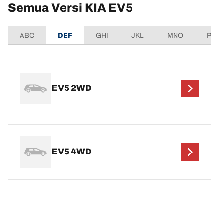
Semua Versi KIA EV5
ABC
DEF
GHI
JKL
MNO
PQ
EV5 2WD
EV5 4WD