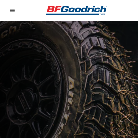
Go to page content
Go to page navigation