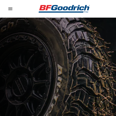
Go to page content
Go to page navigation