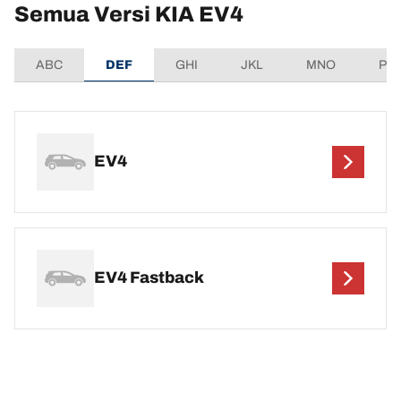
Semua Versi KIA EV4
ABC
DEF
GHI
JKL
MNO
PQ
EV4
EV4 Fastback