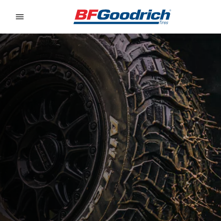
Go to page content
Go to page navigation