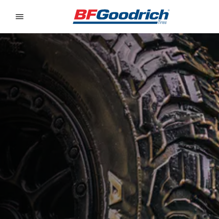
Go to page content
Go to page navigation