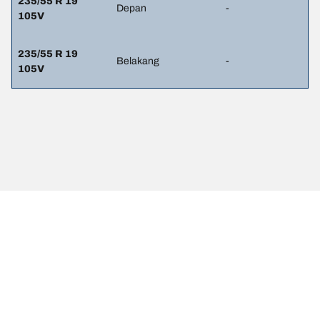
235/55 R 19
Depan
-
105V
235/55 R 19
Belakang
-
105V
Pernyataan hukum
Peringkat beban dan/atau kecepatan yang ditampilkan mungkin
sedikit berbeda dari ukuran asli yang tercantum pada label
kendaraan. Sebagai tenaga profesional yang berkualifikasi, dealer
ban Anda dapat memberikan saran terkait :
1. Memberitahukan Anda jika peringkat beban dan/atau kecepatan
ban pengganti berbeda dengan ban aslinya.
2. Menentukan apakah tekanan ban perlu disesuaikan untuk