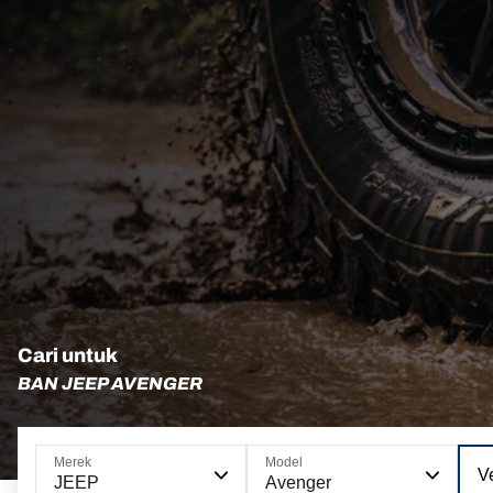
Cari untuk
BAN JEEP AVENGER
Merek
Model
Ve
JEEP
Avenger