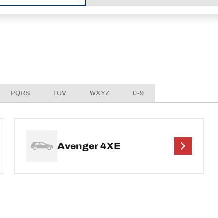
PQRS
TUV
WXYZ
0-9
Avenger 4XE