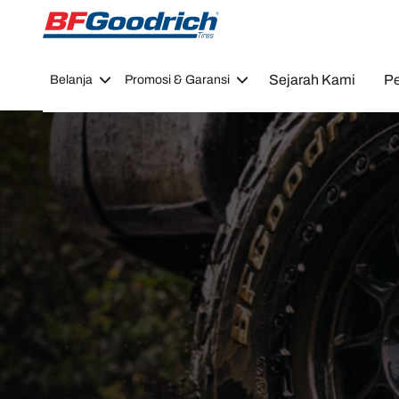
Go to page content
Go to page navigation
Sejarah Kami
Pe
Belanja
Promosi & Garansi