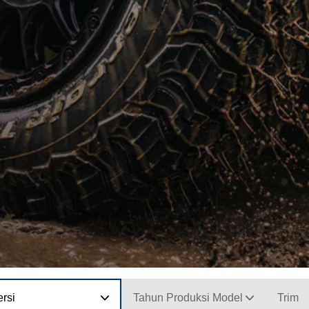
rsi
Tahun Produksi Model
Trim