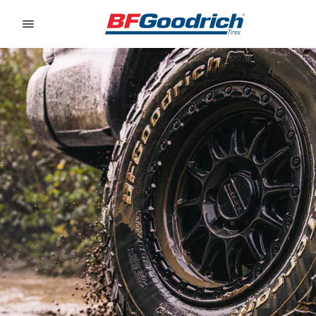
Go to page content
Go to page navigation