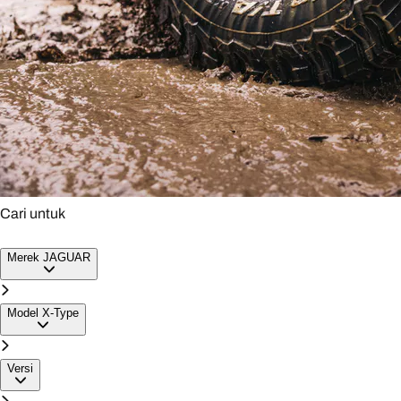
Cari untuk
BAN JAGUAR X-TYPE
Merek
JAGUAR
Model
X-Type
Versi