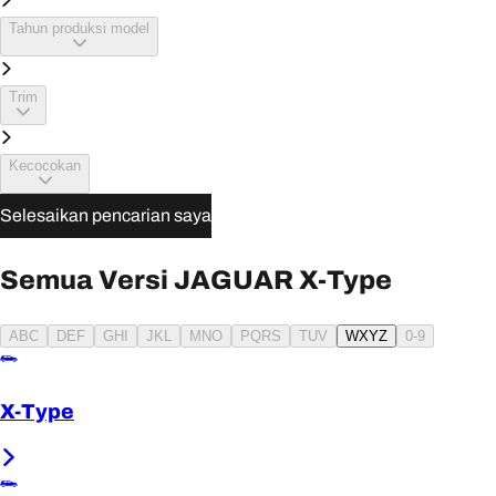
Tahun produksi model
Trim
Kecocokan
Selesaikan pencarian saya
Semua Versi JAGUAR X-Type
ABC
DEF
GHI
JKL
MNO
PQRS
TUV
WXYZ
0-9
X-Type