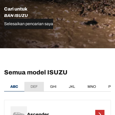
Cari untuk
BAN ISUZU
Selesaikan pencarian saya
Semua model ISUZU
ABC
DEF
GHI
JKL
MNO
PQ
Ascender