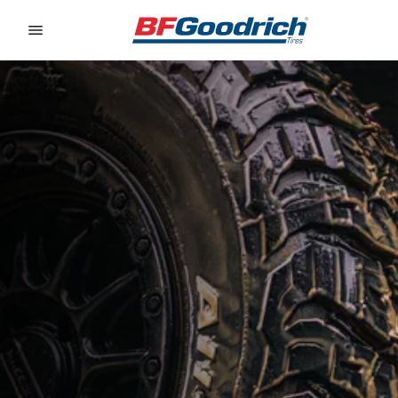
Go to page content
Go to page navigation