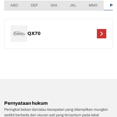
ABC
DEF
GHI
JKL
MNO
PQ
QX70
Pernyataan hukum
Peringkat beban dan/atau kecepatan yang ditampilkan mungkin
sedikit berbeda dari ukuran asli yang tercantum pada label