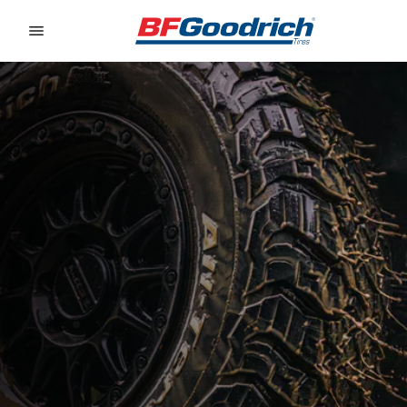
Go to page content
Go to page navigation