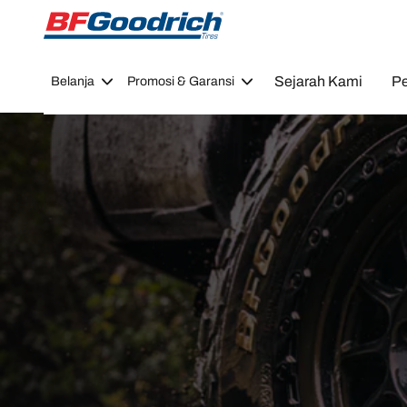
Go to page content
Go to page navigation
Sejarah Kami
Pe
Belanja
Promosi & Garansi