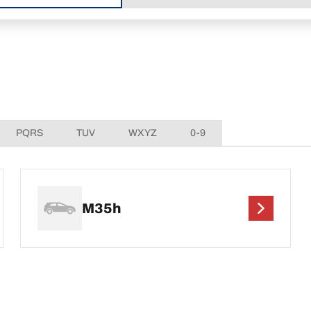
PQRS
TUV
WXYZ
0-9
M35h