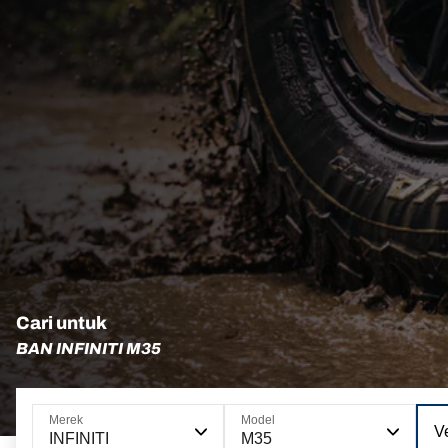
Cari untuk
BAN INFINITI M35
Merek
Model
Ve
INFINITI
M35