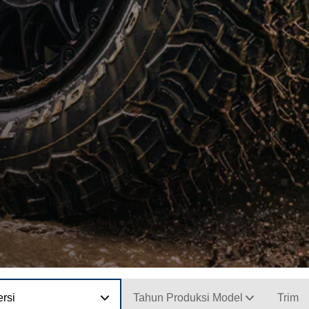
rsi
Tahun Produksi Model
Trim