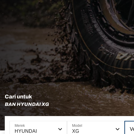
Cari untuk
BAN HYUNDAI XG
Merek
Model
Ve
HYUNDAI
XG