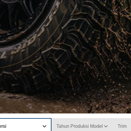
rsi
Tahun Produksi Model
Trim