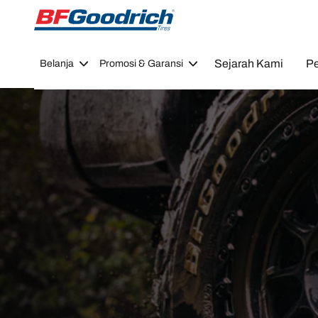
Go to page content
Go to page navigation
Sejarah Kami
Pe
Belanja
Promosi & Garansi