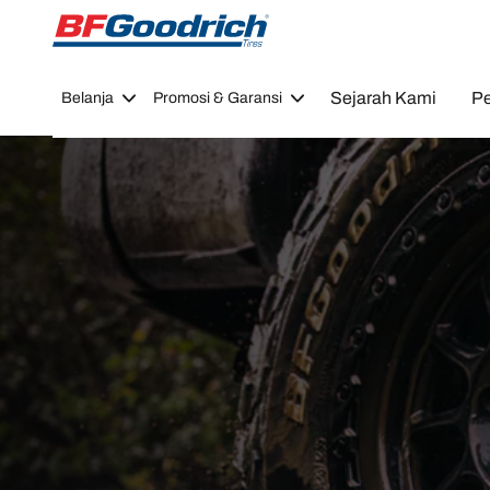
Go to page content
Go to page navigation
Sejarah Kami
Pe
Belanja
Promosi & Garansi