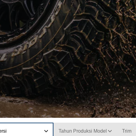
rsi
Tahun Produksi Model
Trim