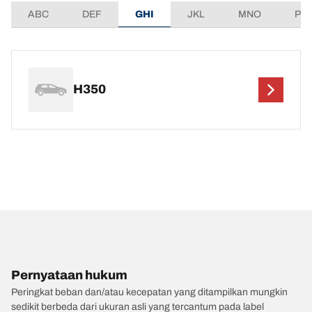
ABC
DEF
GHI
JKL
MNO
PQ
H350
Pernyataan hukum
Peringkat beban dan/atau kecepatan yang ditampilkan mungkin
sedikit berbeda dari ukuran asli yang tercantum pada label