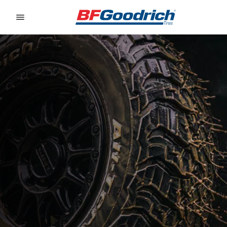
Go to page content
Go to page navigation