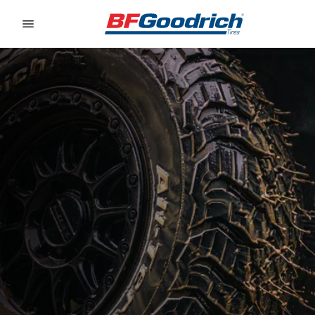
Go to page content
Go to page navigation