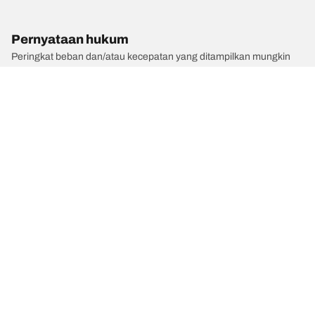
Pernyataan hukum
Peringkat beban dan/atau kecepatan yang ditampilkan mungkin
sedikit berbeda dari ukuran asli yang tercantum pada label
kendaraan. Sebagai tenaga profesional yang berkualifikasi, dealer
ban Anda dapat memberikan saran terkait :
1. Memberitahukan Anda jika peringkat beban dan/atau kecepatan
ban pengganti berbeda dengan ban aslinya.
2. Menentukan apakah tekanan ban perlu disesuaikan untuk
ukuran alternatif yang diusulkan.
/
Car brands
HUMMER