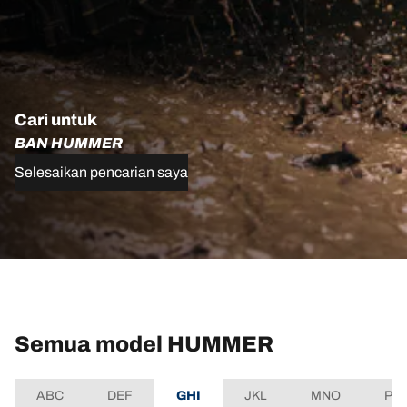
Cari untuk
BAN HUMMER
Selesaikan pencarian saya
Semua model HUMMER
ABC
DEF
GHI
JKL
MNO
PQ