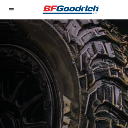
Go to page content
Go to page navigation