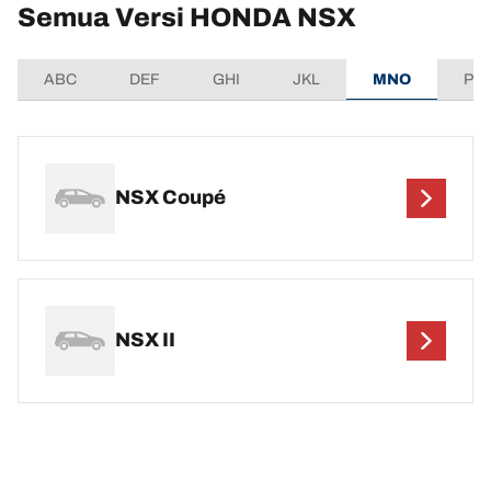
Semua Versi HONDA NSX
ABC
DEF
GHI
JKL
MNO
PQ
NSX Coupé
NSX II