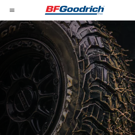
Go to page content
Go to page navigation