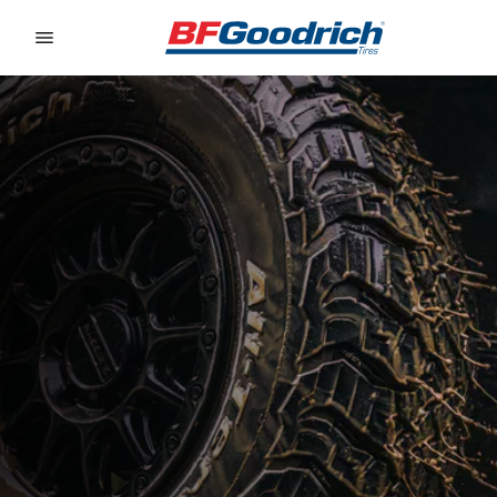
Go to page content
Go to page navigation