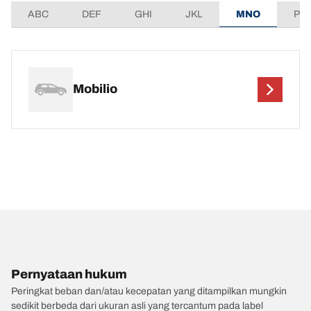
ABC
DEF
GHI
JKL
MNO
PQ
Mobilio
Pernyataan hukum
Peringkat beban dan/atau kecepatan yang ditampilkan mungkin
sedikit berbeda dari ukuran asli yang tercantum pada label