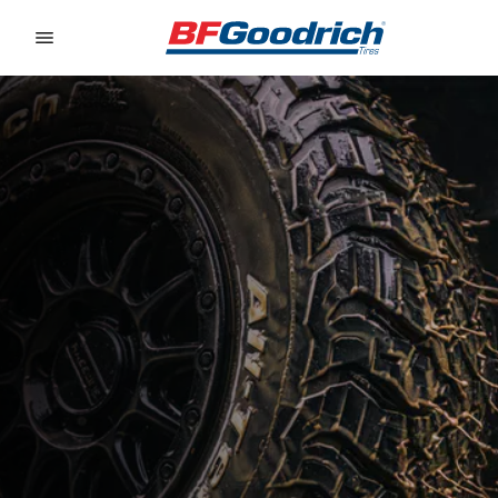
Go to page content
Go to page navigation