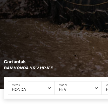
Cari untuk
BAN HONDA HR V HR-V E
Merek
Model
V
HONDA
Hr V