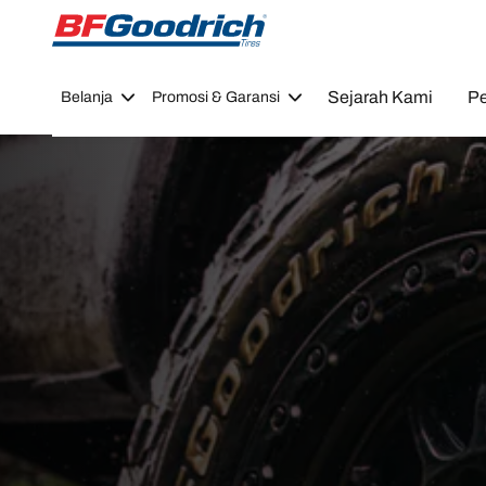
Go to page content
Go to page navigation
Sejarah Kami
Pe
Belanja
Promosi & Garansi