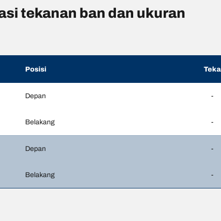
si tekanan ban dan ukuran
Posisi
Tek
Depan
-
Belakang
-
Depan
-
Belakang
-