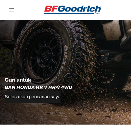
Go to page content
Go to page navigation
Cari untuk
BAN HONDA HR V HR-V 4WD
Selesaikan pencarian saya