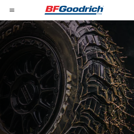
Go to page content
Go to page navigation