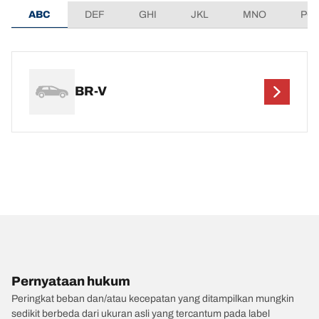
ABC
DEF
GHI
JKL
MNO
PQ
BR-V
Pernyataan hukum
Peringkat beban dan/atau kecepatan yang ditampilkan mungkin
sedikit berbeda dari ukuran asli yang tercantum pada label