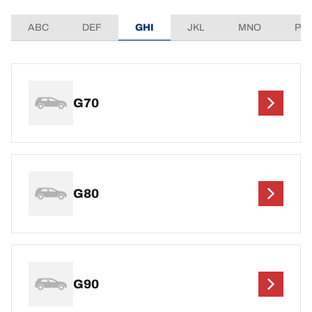
ABC
DEF
GHI
JKL
MNO
PQ
G70
G80
G90