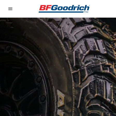
Go to page content
Go to page navigation