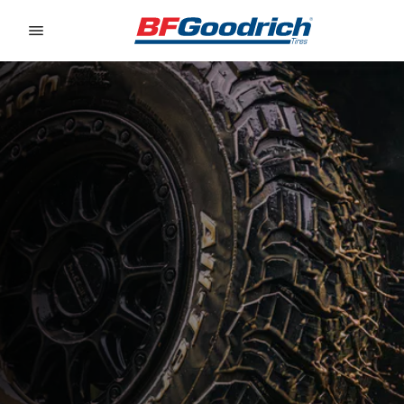
Go to page content
Go to page navigation