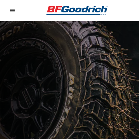
Go to page content
Go to page navigation