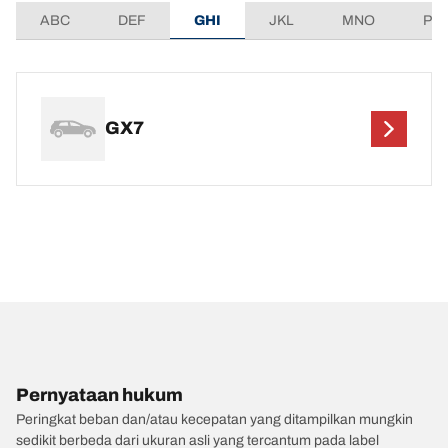
ABC
DEF
GHI
JKL
MNO
PQ
GX7
Pernyataan hukum
Peringkat beban dan/atau kecepatan yang ditampilkan mungkin
sedikit berbeda dari ukuran asli yang tercantum pada label