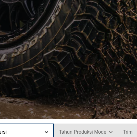
rsi
Tahun Produksi Model
Trim