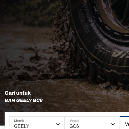
Cari untuk
BAN GEELY GC6
Merek
Model
Ve
GEELY
GC6