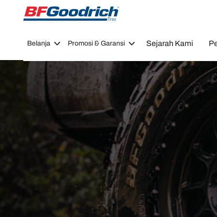
Go to page content
Go to page navigation
Sejarah Kami
Pe
Belanja
Promosi & Garansi