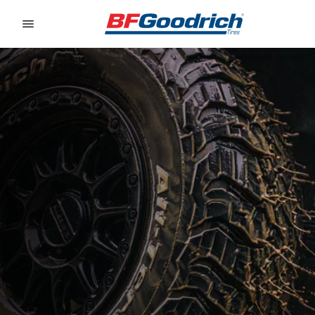
Go to page content
Go to page navigation