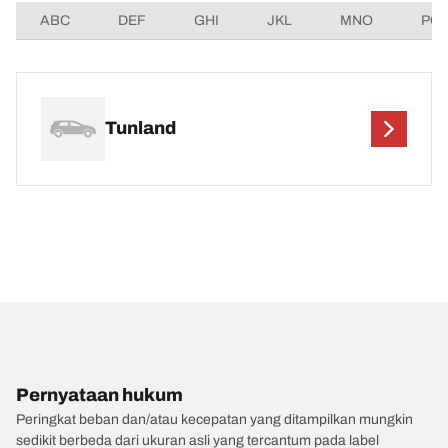
ABC
DEF
GHI
JKL
MNO
PQ
Tunland
Pernyataan hukum
Peringkat beban dan/atau kecepatan yang ditampilkan mungkin
sedikit berbeda dari ukuran asli yang tercantum pada label