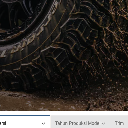
rsi
Tahun Produksi Model
Trim