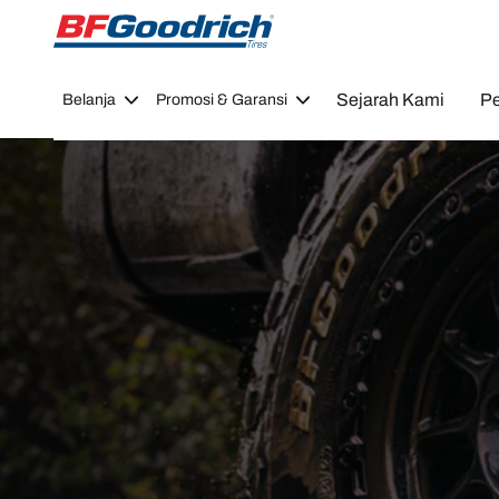
Go to page content
Go to page navigation
Sejarah Kami
Pe
Belanja
Promosi & Garansi