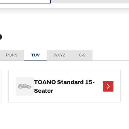
O
PQRS
TUV
WXYZ
0-9
TOANO Standard 15-
Seater