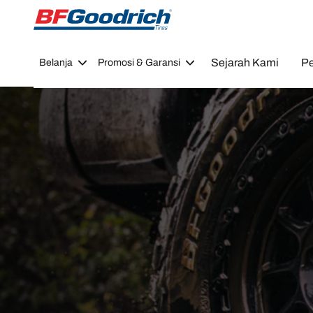
Go to page content
Go to page navigation
Sejarah Kami
Pe
Belanja
Promosi & Garansi