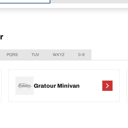
r
PQRS
TUV
WXYZ
0-9
Gratour Minivan