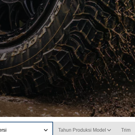
rsi
Tahun Produksi Model
Trim