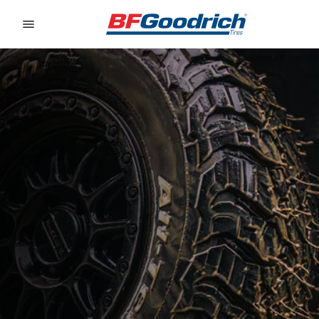
Go to page content
Go to page navigation