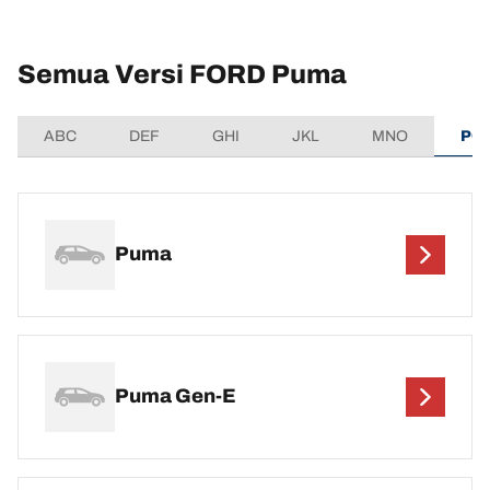
Semua Versi FORD Puma
ABC
DEF
GHI
JKL
MNO
PQ
Puma
Puma Gen-E