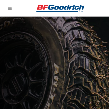
Go to page content
Go to page navigation