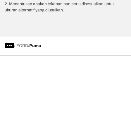
2. Menentukan apakah tekanan ban perlu disesuaikan untuk
ukuran alternatif yang diusulkan.
/
FORD
Puma
Kategori Ban
Produk populer
Kami adalah BFGoodrich