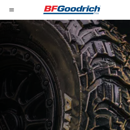
Go to page content
Go to page navigation