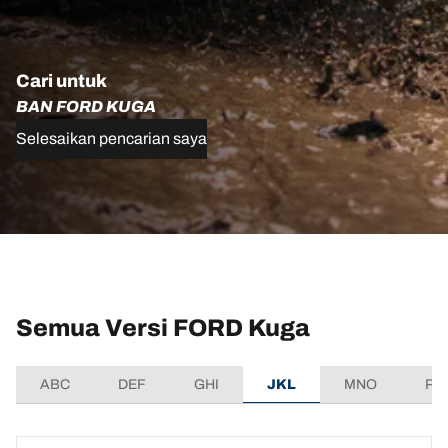
Cari untuk
BAN FORD KUGA
Selesaikan pencarian saya
Semua Versi FORD Kuga
ABC
DEF
GHI
JKL
MNO
PQ