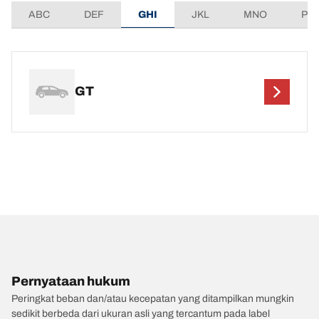
ABC
DEF
GHI
JKL
MNO
PQ
GT
Pernyataan hukum
Peringkat beban dan/atau kecepatan yang ditampilkan mungkin
sedikit berbeda dari ukuran asli yang tercantum pada label