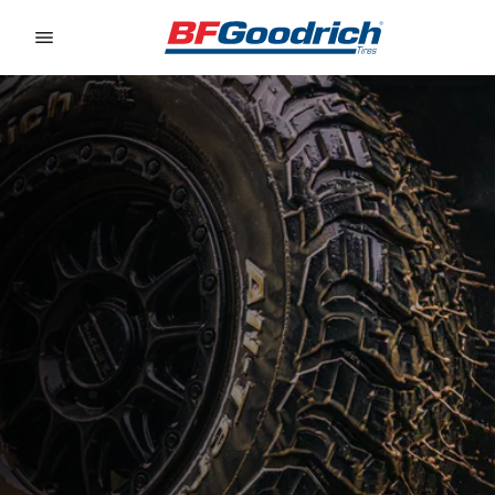
Go to page content
Go to page navigation