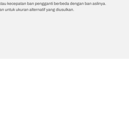
atau kecepatan ban pengganti berbeda dengan ban aslinya.
 untuk ukuran alternatif yang diusulkan.
uler
Kami adalah BFGoodrich
Konfigurasi Anda
in T/A KO3
Sejarah BFGoodrich
in T/A KO2
BFGoodrich 2025 Dakar Teams
ain T/A KM3
Dakar Rally