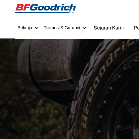
Go to page content
Go to page navigation
Sejarah Kami
Pe
Belanja
Promosi & Garansi