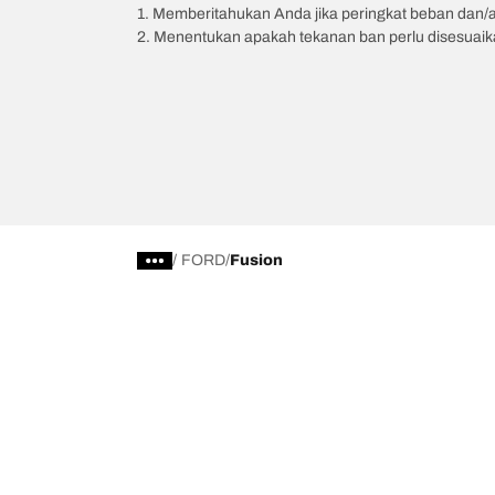
1. Memberitahukan Anda jika peringkat beban dan/
2. Menentukan apakah tekanan ban perlu disesuaikan
/
FORD
Fusion
Kategori Ban
Produk pop
Telusuri Semua Ban
Ban All-Terra
Temukan Ban berdasarkan Musim, Kategori,
Ban All-Terra
atau Seri
Ban Mud-Terr