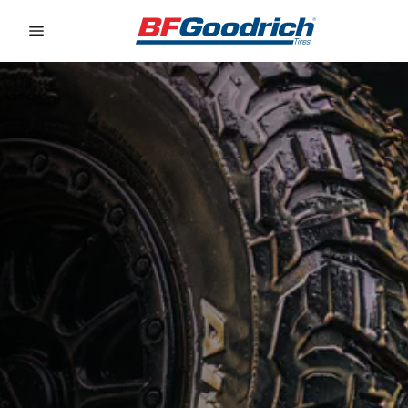
Go to page content
Go to page navigation