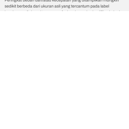
Peringkat beban dan/atau kecepatan yang ditampilkan mungkin
sedikit berbeda dari ukuran asli yang tercantum pada label
kendaraan. Sebagai tenaga profesional yang berkualifikasi, dealer
ban Anda dapat memberikan saran terkait :
1. Memberitahukan Anda jika peringkat beban dan/atau kecepatan
ban pengganti berbeda dengan ban aslinya.
2. Menentukan apakah tekanan ban perlu disesuaikan untuk
ukuran alternatif yang diusulkan.
/
Focus
Focus ST170 Clipper
Kategori Ban