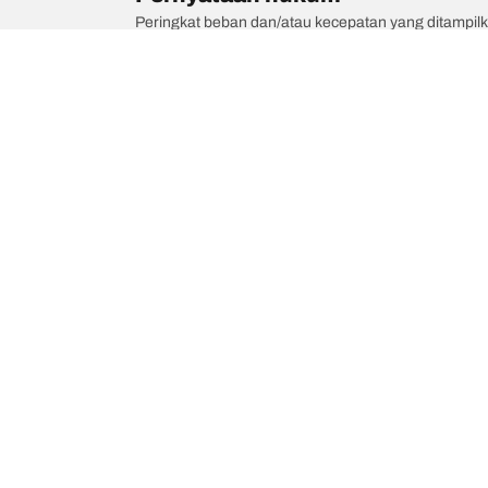
Peringkat beban dan/atau kecepatan yang ditampilk
berkualifikasi, dealer ban Anda dapat memberikan sa
1. Memberitahukan Anda jika peringkat beban dan/
2. Menentukan apakah tekanan ban perlu disesuaikan
/
Escape
Escape SE Sport Hybrid AWD
Kategori Ban
Produk pop
Telusuri Semua Ban
Ban All-Terra