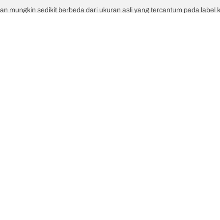
an mungkin sedikit berbeda dari ukuran asli yang tercantum pada label
ran terkait :
atau kecepatan ban pengganti berbeda dengan ban aslinya.
 untuk ukuran alternatif yang diusulkan.
Konfigurasi Anda
uler
Kami adalah BFGoodrich
Ap
in T/A KO3
Sejarah BFGoodrich