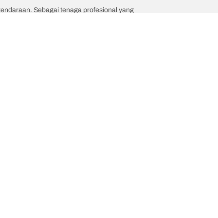
 kendaraan. Sebagai tenaga profesional yang
Kami adalah BFGoodrich
a kendaraan Anda?
Hubungi kami