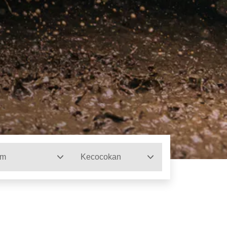
im
Kecocokan