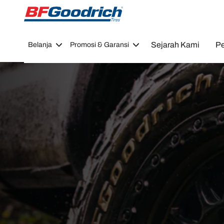
Go to page content
Go to page navigation
Sejarah Kami
Pe
Belanja
Promosi & Garansi