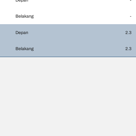
Depan
-
Belakang
-
Depan
2.3
Belakang
2.3