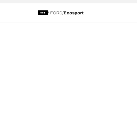
/
FORD
Ecosport
Kategori Ban
Produk pop
Telusuri Semua Ban
Ban All-Terra
Temukan Ban berdasarkan Musim, Kategori,
Ban All-Terra
atau Seri
Ban Mud-Terr
Off road
Ban Advantag
On road
Ban g-Force 
Telusuri berdasarkan produsen
Lihat semua ukuran
Ke