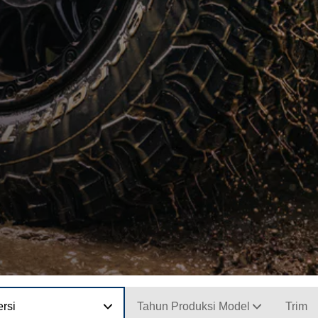
rsi
Tahun Produksi Model
Trim