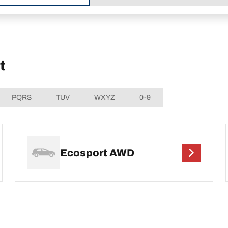
t
PQRS
TUV
WXYZ
0-9
Ecosport AWD