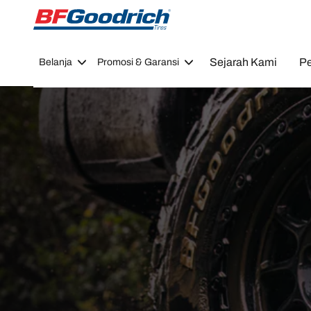
Go to page content
Go to page navigation
Sejarah Kami
Pe
Belanja
Promosi & Garansi