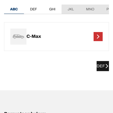
ABC
DEF
GHI
JKL
MNO
PQ
C-Max
DEF