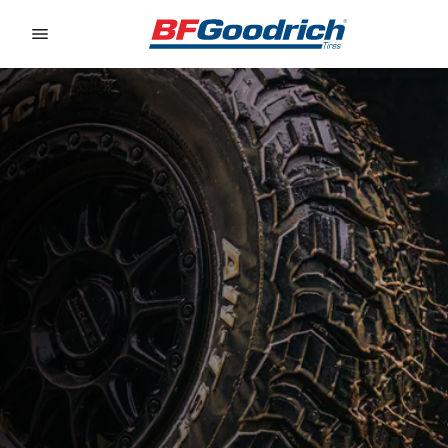
Go to page content
Go to page navigation