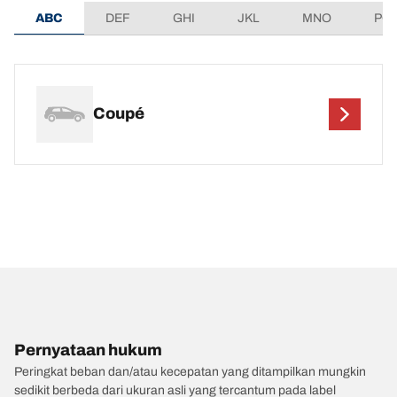
ABC
DEF
GHI
JKL
MNO
PQ
Coupé
Pernyataan hukum
Peringkat beban dan/atau kecepatan yang ditampilkan mungkin
sedikit berbeda dari ukuran asli yang tercantum pada label