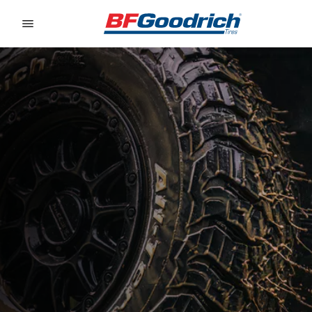
Go to page content
Go to page navigation