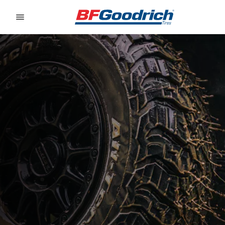
Go to page content
Go to page navigation