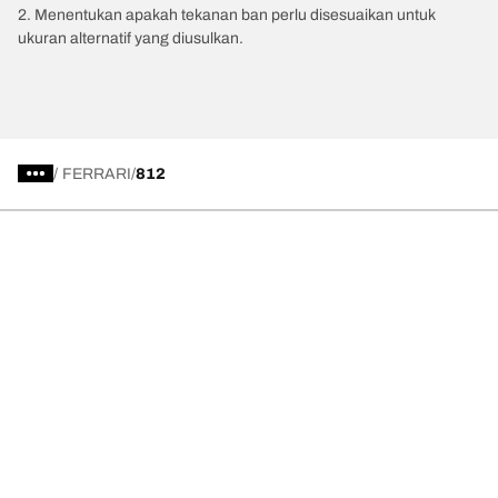
2. Menentukan apakah tekanan ban perlu disesuaikan untuk
ukuran alternatif yang diusulkan.
/
FERRARI
812
Kategori Ban
Produk populer
Kami adalah BFGoodrich