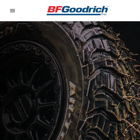
Go to page content
Go to page navigation