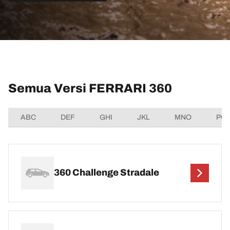
Semua Versi FERRARI 360
ABC
DEF
GHI
JKL
MNO
PQ
360 Challenge Stradale