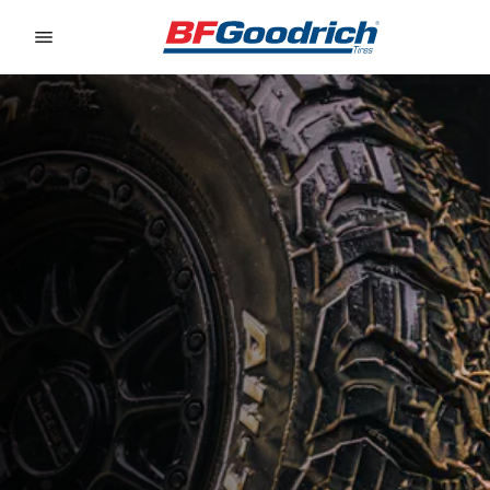
Go to page content
Go to page navigation