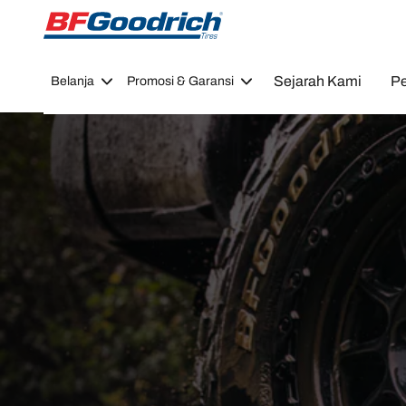
Go to page content
Go to page navigation
Sejarah Kami
Pe
Belanja
Promosi & Garansi