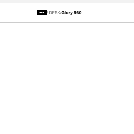
/
DFSK
Glory 560
Kategori Ban
Produk pop
Telusuri Semua Ban
Ban All-Terra
Temukan Ban berdasarkan Musim, Kategori,
Ban All-Terra
atau Seri
Ban Mud-Terr
Off road
Ban Advantag
On road
Ban g-Force 
Telusuri berdasarkan produsen
Lihat semua ukuran
Ke