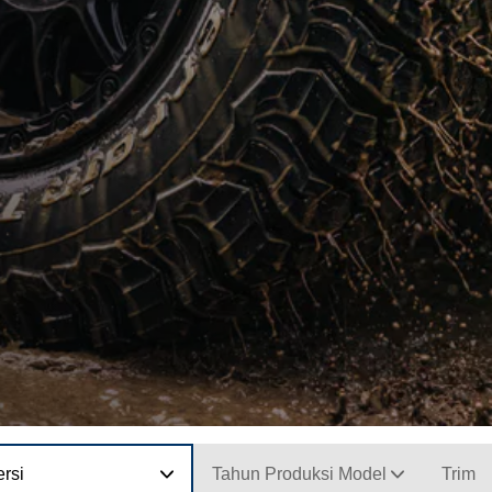
rsi
Tahun Produksi Model
Trim