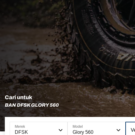
Cari untuk
BAN DFSK GLORY 560
Merek
Model
Ve
DFSK
Glory 560