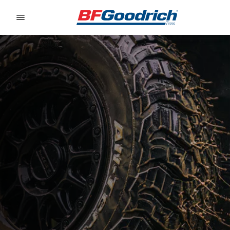
Go to page content
Go to page navigation