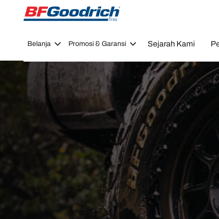
Go to page content
Go to page navigation
Sejarah Kami
Pe
Belanja
Promosi & Garansi