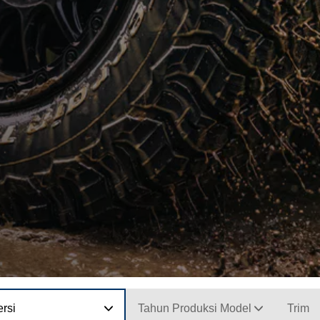
rsi
Tahun Produksi Model
Trim