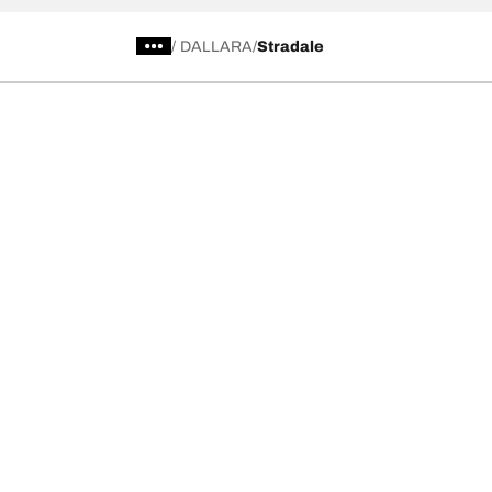
/
DALLARA
Stradale
Kategori Ban
Produk pop
Telusuri Semua Ban
Ban All-Terra
Temukan Ban berdasarkan Musim, Kategori,
Ban All-Terra
atau Seri
Ban Mud-Terr
Off road
Ban Advantag
On road
Ban g-Force 
Telusuri berdasarkan produsen
Lihat semua ukuran
Ke