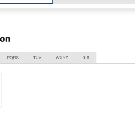
eon
PQRS
TUV
WXYZ
0-9