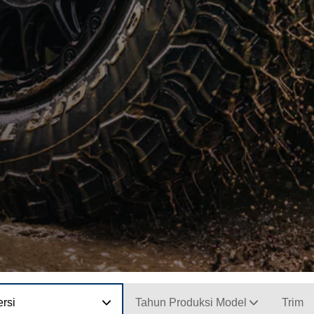
rsi
Tahun Produksi Model
Trim