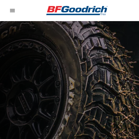
Go to page content
Go to page navigation