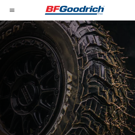
Go to page content
Go to page navigation