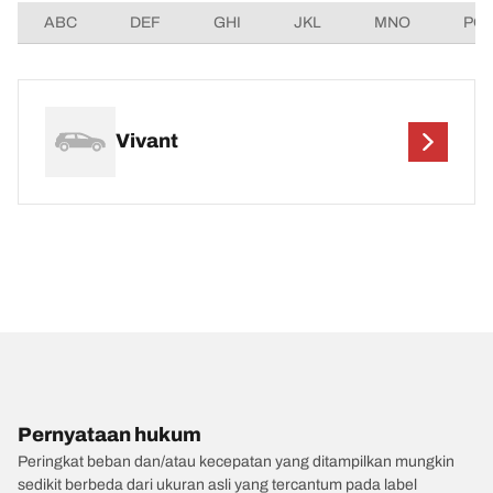
ABC
DEF
GHI
JKL
MNO
PQ
Vivant
Pernyataan hukum
Peringkat beban dan/atau kecepatan yang ditampilkan mungkin
sedikit berbeda dari ukuran asli yang tercantum pada label