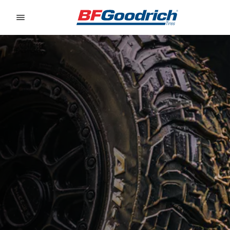
Go to page content
Go to page navigation