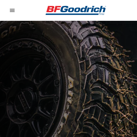
Go to page content
Go to page navigation