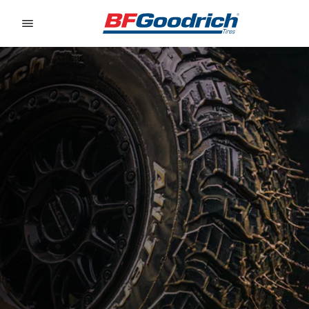
Go to page content
Go to page navigation